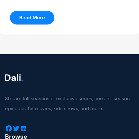
:
Read More
Anna
Romanson
Stream full seasons of exclusive series, current-season
episodes, hit movies, kids shows, and more.
Facebook
Twitter
LinkedIn
Browse