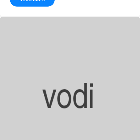
Denis
McKennady